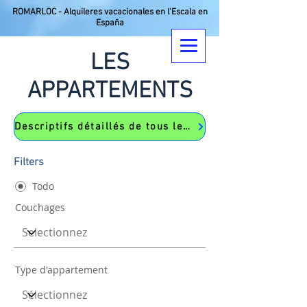
ROMARLOC - Alquileres vacacionales en l'Escala en
España
LES
APPARTEMENTS
Descriptifs détaillés de tous les appartements
Filters
Todo
Couchages
Type d'appartement