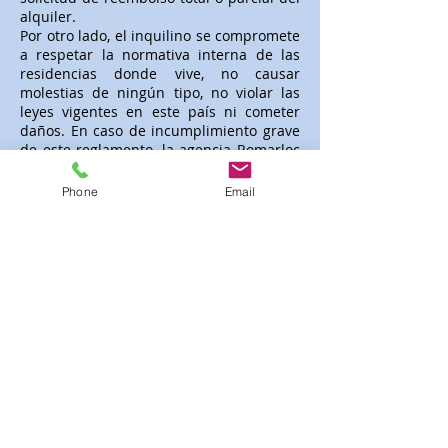
alquiler.
Por otro lado, el inquilino se compromete
a respetar la normativa interna de las
residencias donde vive, no causar
molestias de ningún tipo, no violar las
leyes vigentes en este país ni cometer
daños. En caso de incumplimiento grave
de este reglamento, la agencia Romarloc
se reserva el derecho a rescindir el
contrato de alquiler sin reclamar
Phone
Email
indemnización alguna por reembolso.
taal holandés
ANKOMST
-
Afhankelijk van de locatie
zijn de aankomsten op zaterdag of
zondag vanaf 16.00 uur.
In het geval van
een late aankomst, gelieve ons te
verwittigen op het nummer vermeld op