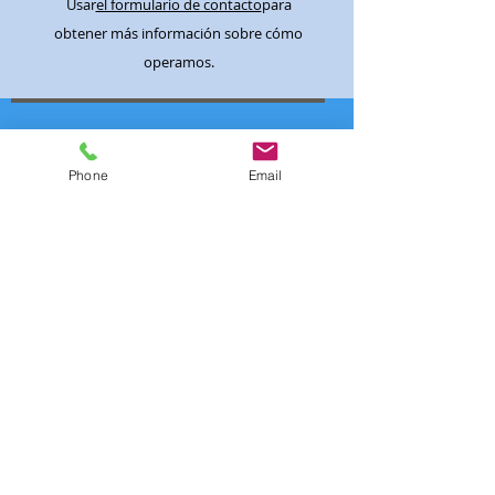
Usar
el formulario de contacto
para
obtener más información sobre cómo
operamos.
Agencia:
ROMARLOC registrado bajo
AICAT número 7189
Phone
Email
Dirección:
Avinguda Montgo 48
-
17130 L'ESCALA
Teléfono :
0034/638.407.340
0033/658.78.37.91
0032/495.76.86.85
formulario de contacto
diseño web
MULTICOM 360°
Enlaces útiles