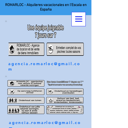
ROMARLOC - Alquileres vacacionales en l'Escala en
España
agencia.romarloc@gmail.co
m
agencia.romarloc@gmail.co