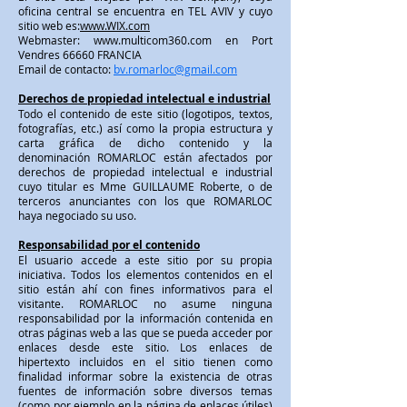
oficina central se encuentra en TEL AVIV y cuyo
sitio web es:
www.WIX.com
Webmaster:
www.multicom360.com
en Port
Vendres 66660 FRANCIA
Email de contacto:
bv.romarloc@gmail.com
Derechos de propiedad intelectual e industrial
Todo el contenido de este sitio (logotipos, textos,
fotografías, etc.) así como la propia estructura y
carta gráfica de dicho contenido y la
denominación ROMARLOC están afectados por
derechos de propiedad intelectual e industrial
cuyo titular es Mme GUILLAUME Roberte, o de
terceros anunciantes con los que ROMARLOC
haya negociado su uso.
Responsabilidad por el contenido
El usuario accede a este sitio por su propia
iniciativa. Todos los elementos contenidos en el
sitio están ahí con fines informativos para el
visitante. ROMARLOC no asume ninguna
responsabilidad por la información contenida en
otras páginas web a las que se pueda acceder por
enlaces desde este sitio. Los enlaces de
hipertexto incluidos en el sitio tienen como
finalidad informar sobre la existencia de otras
fuentes de información sobre diversos temas
(como por ejemplo en la página de enlaces útiles)