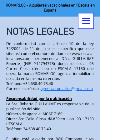
ROMARLOC - Alquileres vacacionales en l'Escala en
España
NOTAS LEGALES
De conformidad con el artículo 10 de la ley
34/2002, de 11 de julio, se especifica que este
sitio así como el nombre de dominio
www.escala-
locations.com
pertenecen a Dña. GUILLAUME
Roberte, (NIE Y1279477R) domicilio social 93
Carrer Closa d'en Llop en ESCALA 17130 que
opera la marca ROMARLOC, agencia inmobiliaria
ubicada en la misma dirección.
Teléfono:
+34.638.40.73.40
Correo electrónico :
agencia.romarloc@gmail.com
Responsabilidad por la publicación
La Sra. Roberte GUILLAUME es responsable de la
publicación del sitio.
Número de agencia: AICAT 7189
Dirección: Calle Closa d&#39;en Llop,
93 17130
L'ESCALA
Teléfono:
34 638 40 73 40
El sitio está alojado por WIX Company, cuya