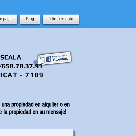
e page
Blog
último minuto
'ESCALA
/658.78.37.91
AICAT - 7189
 una propiedad en alquiler o en
e la propiedad en su mensaje!