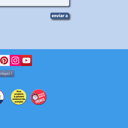
enviar a
rtagez !