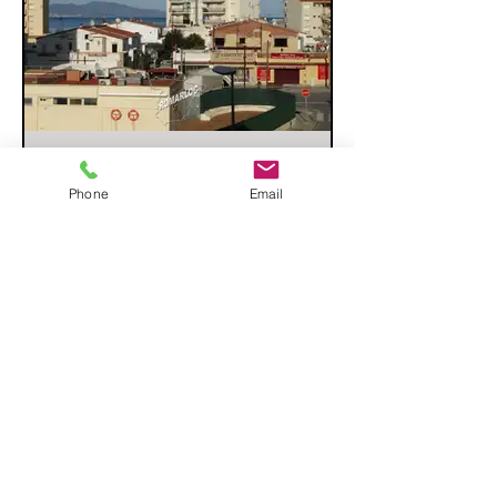
Apt. PALAU
Phone
Email
Apt TOSABELO