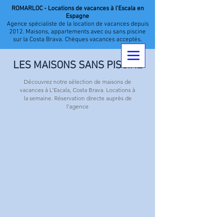
ROMARLOC - Locations de vacances à l'Escala en
Espagne
Agence spécialiste de la location de vacances depuis
2012. Maisons, appartements avec ou sans piscine
sur la Costa Brava. Chèques vacances acceptés.
LES MAISONS SANS PISCINE
Découvrez notre sélection de maisons de
vacances à L'Escala, Costa Brava. Locations à
la semaine. Réservation directe auprès de
l'agence