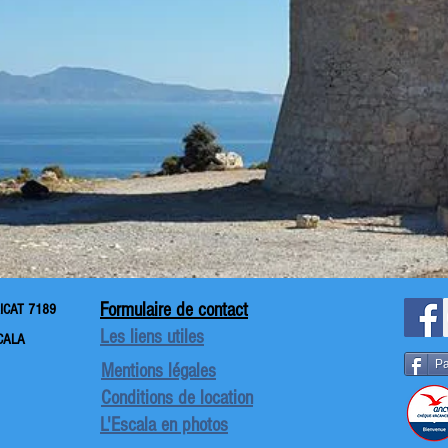
S MAISONS
EC PISCINE
LES APPARTEMENTS
Formulaire de contact
AICAT 7189
Les liens utiles
CALA
Pa
Mentions légales
Conditions de location
L'Escala en photos