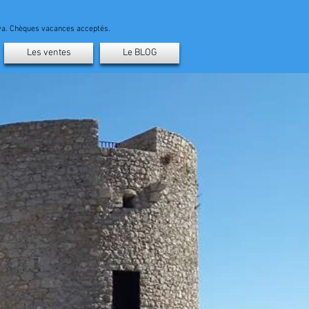
ava. Chèques vacances acceptés.
Les ventes
Le BLOG
ns et ventes
ilières à
- Costa Brava