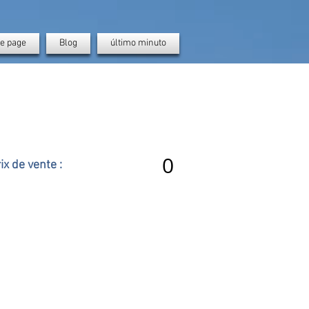
e page
Blog
último minuto
0
ix de vente :