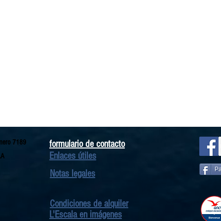
mero 7189
formulario de contacto
Enlaces útiles
LA
Pa
Notas legales
Condiciones de alquiler
L'Escala en imágenes