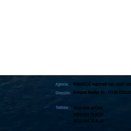
Agencia:
ROMARLOC registrado bajo
AICAT nú
Avinguda Montgo 48
-
17130 L'ESCA
Dirección:
Teléfono :
0034/638.407.340
0033/658.78.37.91
0032/495.76.86.85