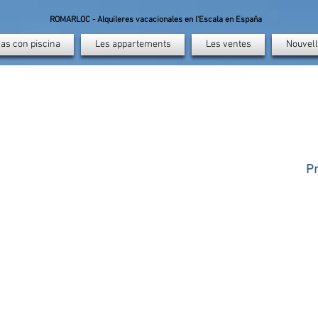
ROMARLOC - Alquileres vacacionales en l'Escala en España
as con piscina
Les appartements
Les ventes
Nouvell
Pr