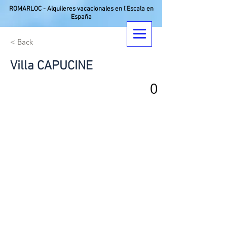
ROMARLOC - Alquileres vacacionales en l'Escala en
España
< Back
Villa CAPUCINE
0