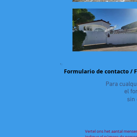
Formulario de contacto / 
Para cualqui
el fo
sin
Vertel ons het aantal mense
Indique el número de person