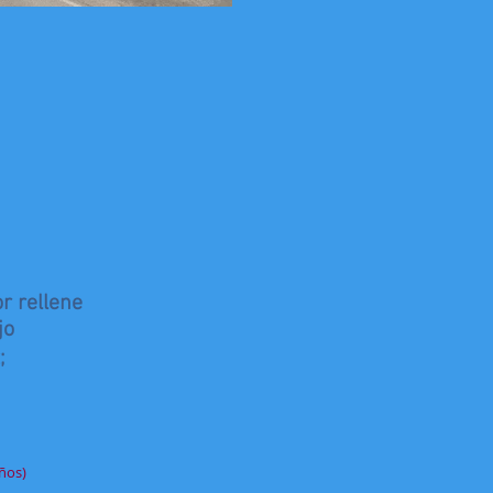
r rellene
jo
;
ños)