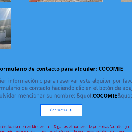
Formulario de contacto para alquiler: COCOMIE
er información o para reservar este alquiler por favo
rmulario de contacto haciendo clic en el botón de aba
COCOMIE
 olvidar mencionar su nombre: &quot;
&quot
Contactar
n (volwassenen en kinderen) - Díganos el número de personas (adultos y ni
as (adultos y niños) - Díganos el número de personas (adultos y niños)