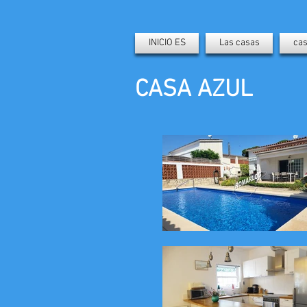
INICIO ES
Las casas
cas
CASA AZUL