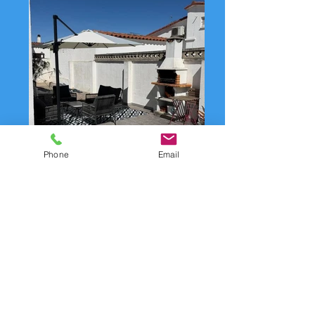
Phone
Email
Contactformulier /
Contactformulier voor
verhuur: BELLA SOPHIA
Pour tout renseignement ou pour