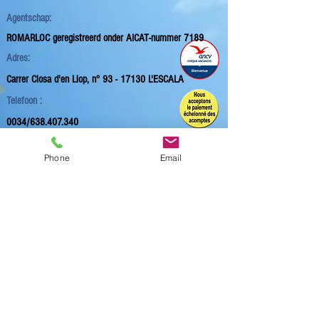
Agentschap:
ROMARLOC geregistreerd onder
AICAT-nummer 7189
Adres:
Carrer Closa d'en Llop, n° 93 -
17130 L'ESCALA
Telefoon :
0034/638.407.340
0033/658.78.37.91
0032/495.76.86.85
Phone
Email
Contact Formulier
webdesign
MULTICOM 360°
Handige links
Juridische kennisgeving
Huurvoorwaarden
L'Escala in beeld