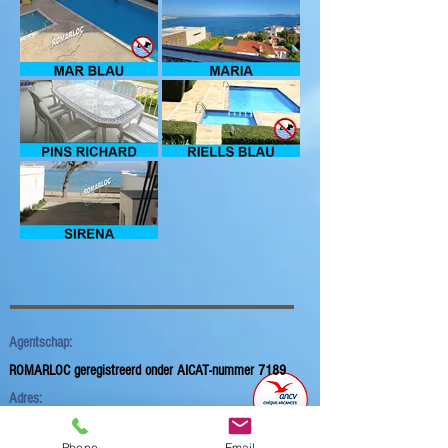
Agentschap:
ROMARLOC geregistreerd onder
AICAT-nummer 7189
Adres:
Carrer Closa d'en Llop, n° 93 -
17130 L'ESCALA
Phone
Email