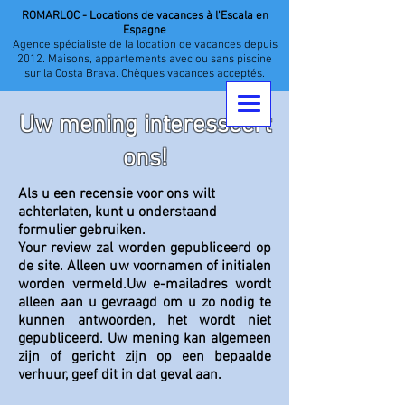
ROMARLOC - Locations de vacances à l'Escala en
Espagne
Agence spécialiste de la location de vacances depuis
2012. Maisons, appartements avec ou sans piscine
sur la Costa Brava. Chèques vacances acceptés.
Uw mening interesseert
ons!
Als u een recensie voor ons wilt
achterlaten, kunt u onderstaand
formulier gebruiken.
Your review zal worden gepubliceerd op
de site. Alleen uw voornamen of initialen
worden vermeld.Uw e-mailadres wordt
alleen aan u gevraagd om u zo nodig te
kunnen antwoorden, het wordt niet
gepubliceerd. Uw mening kan algemeen
zijn of gericht zijn op een bepaalde
verhuur, geef dit in dat geval aan.