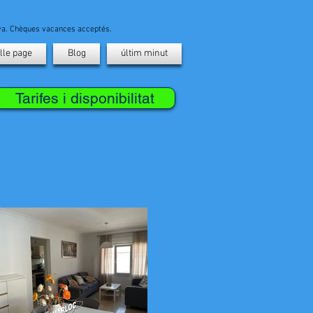
ava. Chèques vacances acceptés.
lle page
Blog
últim minut
Tarifes i disponibilitat