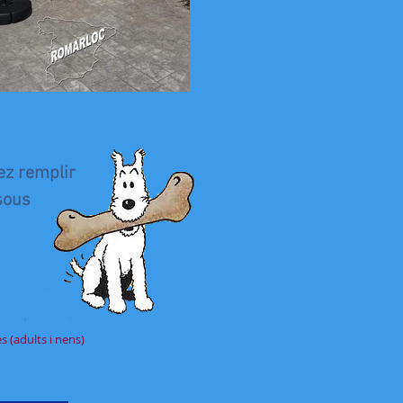
ez remplir
ssous
 (adults i nens)