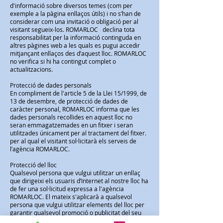
d'informació sobre diversos temes (com per
exemple a la pàgina enllaços útils) i no s’han de
considerar com una invitació o obligació per al
visitant segueix-los. ROMARLOC declina tota
responsabilitat per la informació continguda en
altres pàgines web a les quals es pugui accedir
mitjançant enllaços des d’aquest lloc. ROMARLOC
no verifica si hi ha contingut complet o
actualitzacions.
Protecció de dades personals
En compliment de l'article 5 de la Llei 15/1999, de
13 de desembre, de protecció de dades de
caràcter personal, ROMARLOC informa que les
dades personals recollides en aquest lloc no
seran emmagatzemades en un fitxer i seran
utilitzades únicament per al tractament del fitxer.
per al qual el visitant sol·licitarà els serveis de
l’agència ROMARLOC.
Protecció del lloc
Qualsevol persona que vulgui utilitzar un enllaç
que dirigeixi els usuaris d’Internet al nostre lloc ha
de fer una sol·licitud expressa a l'agència
ROMARLOC. El mateix s'aplicarà a qualsevol
persona que vulgui utilitzar elements del lloc per
garantir qualsevol promoció o publicitat del seu
propi lloc.