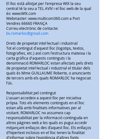
El lloc està allotjat per l'empresa WIX la seu
central té la seu a TEL AVIV i el lloc web de la qual
és:
www.WIX.com
Webmaster:
www.multicom360.com
a Port
Vendres 66660 FRANÇA
Correu electrònic de contacte:
bv.romarloc@gmail.com
Drets de propietat intel·lectual i industrial
Tot el contingut d'aquest lloc (logotips, textos,
fotografies, etc.) així com l'estructura mateixa i la
carta gràfica d'aquests continguts i la
denominació ROMARLOC estan afectats pels drets
de propietat intel·lectual i industrial el titular dels
quals és Mme GUILLAUME Roberte, o anunciants
de tercers amb els quals ROMARLOC ha negociat
l’ús.
Responsabilitat pel contingut
L'usuari accedeix a aquest lloc per iniciativa
pròpia. Tots els elements continguts en el lloc
estan allà amb finalitats informatives per al
visitant. ROMARLOC no assumeix cap
responsabilitat per la informació continguda en
altres pàgines web a les quals es pugui accedir
mitjançant enllaços des d’aquest lloc. Els enllaços
d'hipertext inclosos en el lloc tenen la finalitat
d'informar sobre l'existència d'altres fonts