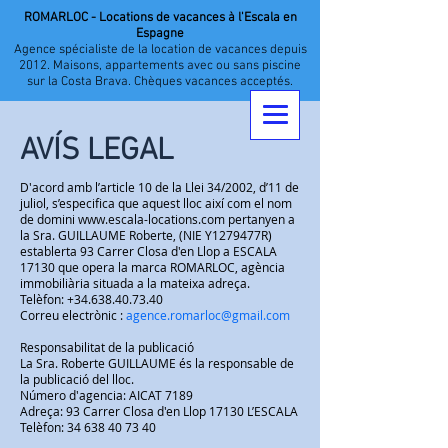
ROMARLOC - Locations de vacances à l'Escala en
Espagne
Agence spécialiste de la location de vacances depuis
2012. Maisons, appartements avec ou sans piscine
sur la Costa Brava. Chèques vacances acceptés.
AVÍS LEGAL
D'acord amb l’article 10 de la Llei 34/2002, d’11 de
juliol, s’especifica que aquest lloc així com el nom
de domini
www.escala-locations.com
pertanyen a
la Sra. GUILLAUME Roberte, (NIE Y1279477R)
establerta 93 Carrer Closa d'en Llop a ESCALA
17130 que opera la marca ROMARLOC, agència
immobiliària situada a la mateixa adreça.
Telèfon:
+34.638.40.73.40
Correu electrònic :
agence.romarloc@gmail.com
Responsabilitat de la publicació
La Sra. Roberte GUILLAUME és la responsable de
la publicació del lloc.
Número d'agencia: AICAT 7189
Adreça: 93 Carrer Closa d'en Llop 17130 L’ESCALA
Telèfon:
34 638 40 73 40