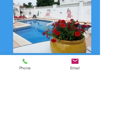
Phone
Email
Formulari de contacte /
Formulari de contacte per
lloguer: JOHANNA
Per a qualsevol informació o per
reservar aquest lloguer, si us plau
ompliu-lo
el formulari de contacte fent clic al
botó següent
i indicant el seu nom a
l&#39;assumpte: