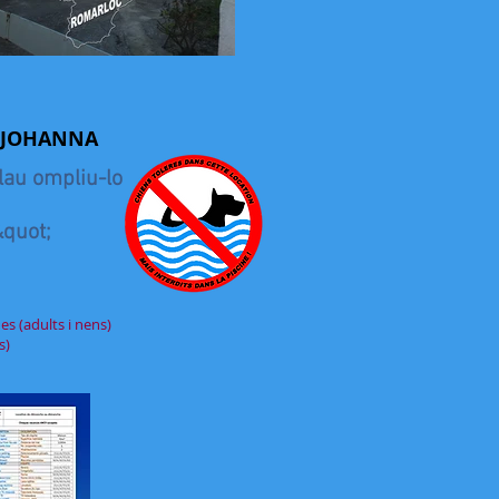
r: JOHANNA
plau ompliu-lo
&quot;
s (adults i nens)
s)