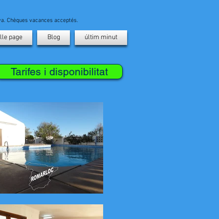
ava. Chèques vacances acceptés.
lle page
Blog
últim minut
Tarifes i disponibilitat