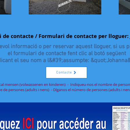
 de contacte / Formulari de contacte per llogue
evol informació o per reservar aquest lloguer, si us 
el formulari de contacte fent clic al botó següent
ndicant el seu nom a l&#39;assumpte: &quot;Johanna
Contacte
ntal mensen (volwassenen en kinderen) - Indiqueu-nos el nombre de persone
 de persones (adults i nens) - Díganos el número de persones (adults i nen