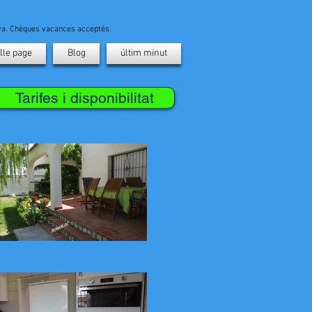
ava. Chèques vacances acceptés.
lle page
Blog
últim minut
Tarifes i disponibilitat