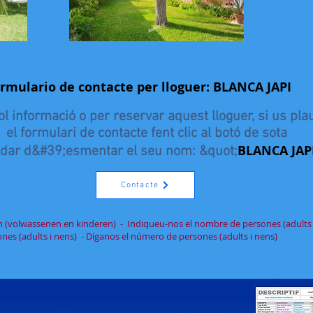
ormulario de contacte per lloguer: BLANCA JAPI
l informació o per reservar aquest lloguer, si us pla
el formulari de contacte fent clic al botó de sota
BLANCA JAP
idar d&#39;esmentar el seu nom: &quot;
Contacte
n (volwassenen en kinderen) - Indiqueu-nos el nombre de persones (adults 
es (adults i nens) - Díganos el número de persones (adults i nens)