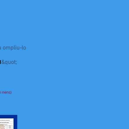
u ompliu-lo
I
&quot;
i nens)