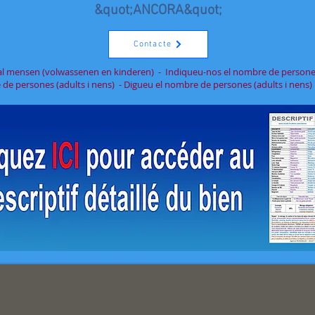
&quot;ANCORA&quot;
Contacte
al mensen (volwassenen en kinderen) - Indiqueu-nos el nombre de persones
de persones (adults i nens) - Digueu el nombre de persones (adults i nens)