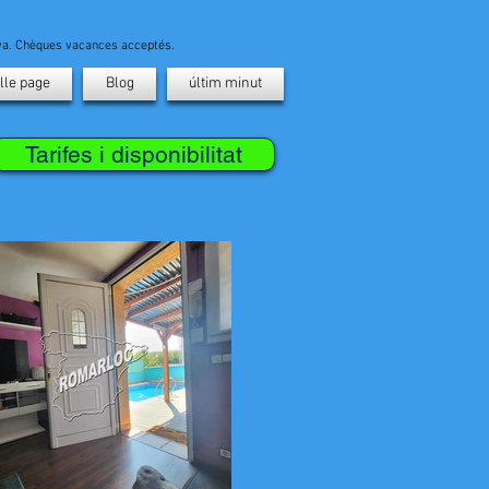
ava. Chèques vacances acceptés.
lle page
Blog
últim minut
Tarifes i disponibilitat