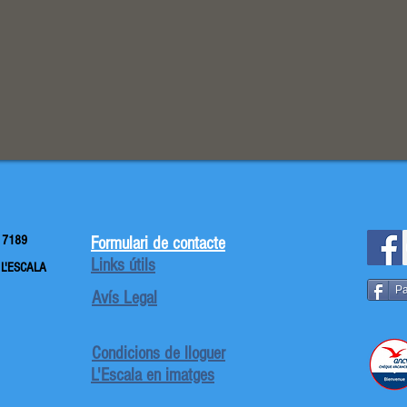
 7189
Formulari de contacte
Links útils
 L'ESCALA
Pa
Avís Legal
Condicions de lloguer
L'Escala en imatges