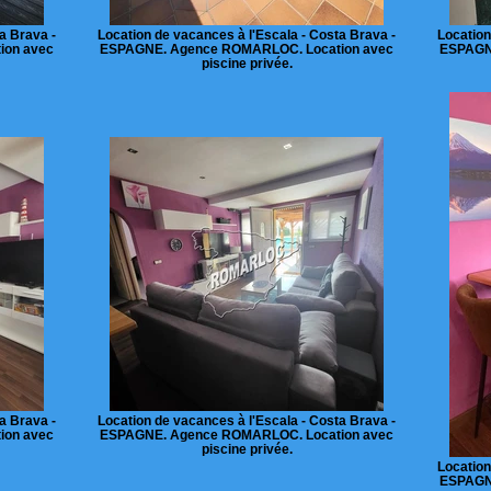
a Brava -
Location de vacances à l'Escala - Costa Brava -
Location
ion avec
ESPAGNE. Agence ROMARLOC. Location avec
ESPAGN
piscine privée.
a Brava -
Location de vacances à l'Escala - Costa Brava -
ion avec
ESPAGNE. Agence ROMARLOC. Location avec
piscine privée.
Location
ESPAGN