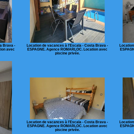
a Brava -
Location de vacances à l'Escala - Costa Brava -
Location
ion avec
ESPAGNE. Agence ROMARLOC. Location avec
ESPAGN
piscine privée.
Location de vacances à l'Escala - Costa Brava -
Location
ESPAGNE. Agence ROMARLOC. Location avec
ESPAGN
piscine privée.