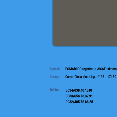
Agència:
ROMARLOC registrat a
AICAT número
Adreça:
Carrer Closa d'en Llop, n° 93 -
17130
Telèfon:
0034/638.407.340
0033/658.78.37.91
0032/495.76.86.85