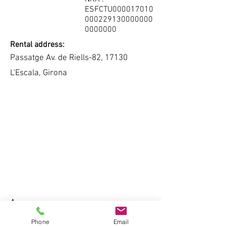
ESFCTU000017010
000229130000000
0000000
Rental address:
Passatge Av. de Riells-82, 17130
L'Escala, Girona
Agency manager:
Mme GUILLAUME
Phone
Email
+34.638.407.340